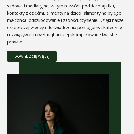
sądowe i mediacyjne, w tym rozwód, podział majątku,
kontakty z dziećmi, alimenty na dzieci, alimenty na byłego
małżonka, odszkodowanie i zadośćuczynienie. Dzięki naszej
eksperckiej wiedzy i doświadczeniu pomagamy skutecznie
rozwiązywać nawet najbardziej skomplikowane kwestie
prawne.
DOWIEDZ SIĘ WIĘCEJ