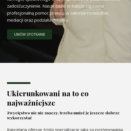
zadośćuczynienie. Nasze biuro w Kaliszu zapewnia
profesjonalną pomoc prawną w zakresie rozwodów,
mediacji oraz podziału majątku.
UMÓW SPOTKANIE
Ukierunkowani na to co
najważniejsze
Zwycięstwo nic nie znaczy, trzeba umieć je jeszcze dobrze
wykorzystać
Kancelaria oferuje ścisłą specjalizację jaką są postępowania