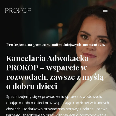
Przejdź
do
MAI
treści
MEN
Profesjonalna pomoc w najtrudniejszych momentach.
Kancelaria Adwokacka
PROKOP – wsparcie w
rozwodach, zawsze z myślą
o dobru dzieci
Specjalizujemy się w prowadzeniu spraw rozwodowych,
dbając o dobro dzieci oraz wspierając rodziców w trudnych
chwilach. Dodatkowo prowadzimy sprawy z zakresu prawa
karnego, spadkowego oraz w sprawach o odszkodowanie i